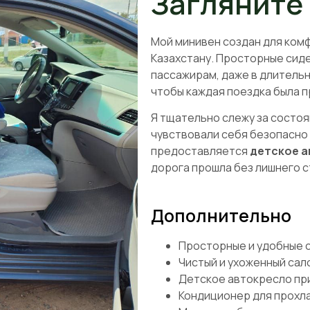
Загляните
Мой минивен создан для комф
Казахстану. Просторные сид
пассажирам, даже в длительн
чтобы каждая поездка была п
Я тщательно слежу за состо
чувствовали себя безопасно
предоставляется
детское а
дорога прошла без лишнего с
Дополнительно
Просторные и удобные 
Чистый и ухоженный сал
Детское автокресло пр
Кондиционер для прохла