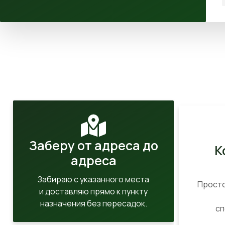
Заберу от адреса до
К
адреса
Забираю с указанного места
Просто
и доставляю прямо к пункту
назначения без пересадок.
сп