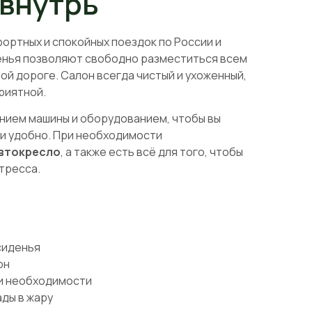
 внутрь
ортных и спокойных поездок по России и
енья позволяют свободно разместиться всем
ой дороге. Салон всегда чистый и ухоженный,
риятной.
янием машины и оборудованием, чтобы вы
 и удобно. При необходимости
втокресло
, а также есть всё для того, чтобы
тресса.
сиденья
он
и необходимости
ды в жару