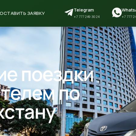
Telegram
Whats
ОСТАВИТЬ ЗАЯВКУ
+7 777 249 30 24
+7 777 2
е поездки
ителем по
хстану
,