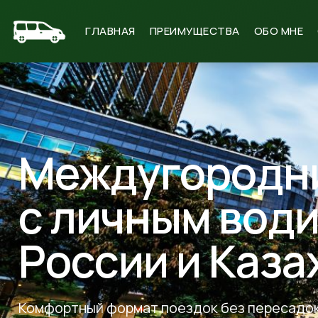
ГЛАВНАЯ
ПРЕИМУЩЕСТВА
ОБО МНЕ
Междугородни
с личным вод
России и Каза
Комфортный формат поездок без пересадок