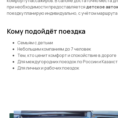
комфорту пассажиров. В салоне достаточно места для
при необходимости предоставляется
детское авто
поездку планирую индивидуально, с учётом маршрута 
Кому подойдёт поездка
Семьям с детьми
Небольшим компаниям до 7 человек
Тем, кто ценит комфорт и спокойствие в дороге
Для междугородних поездок по России и Казахст
Для личных и рабочих поездок