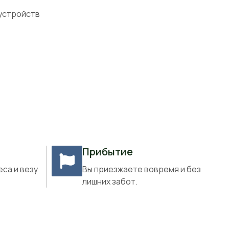
 устройств
Прибытие
еса и везу
Вы приезжаете вовремя и без
лишних забот.