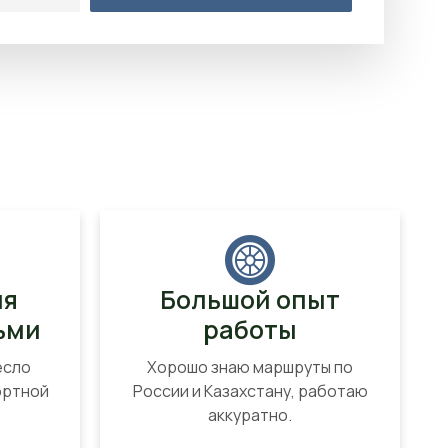
ля
Большой опыт
ьми
работы
есло
Хорошо знаю маршруты по
ортной
России и Казахстану, работаю
аккуратно.