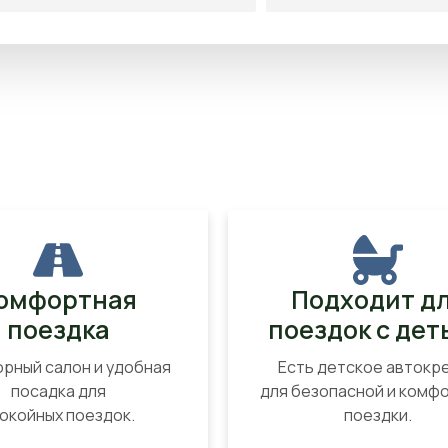
омфортная
Подходит д
поездка
поездок с дет
рный салон и удобная
Есть детское автокр
посадка для
для безопасной и комф
окойных поездок.
поездки.