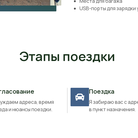
Места для багажа
USB-порты для зарядки
Этапы поездки
гласование
Поездка
уждаем адреса, время
Я забираю вас с адр
зда и нюансы поездки.
в пункт назначения.