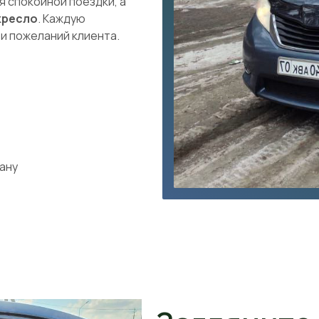
 спокойной поездки, а
кресло
. Каждую
и пожеланий клиента.
ану